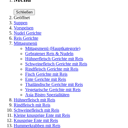
Schließen
Geöffnet
Suppen
Vorspeisen
Nudel Gerichte
Reis Gerichte
Mittagsmenü
Mittagsmenü
(Hauptkategorie)
Gebratener Reis & Nudeln
Hühnerfleisch Gerichte mit Reis
Schweinefleisch Gerichte mit Reis
Rindfleisch Gerichte mit Reis
Fisch Gerichte mit Reis
Ente Gerichte mit Reis
Thailändische Gerichte mit Reis
Vegetarische Gerichte mit Reis
Asia Bistro Spezialitäten
Hühnerfleisch mit Reis
Rindfleisch mit Reis
Schweinefleisch mit Reis
Kleine knusprige Ente mit Reis
Knusprige Ente mit Reis
Hummerkrabben mit Reis