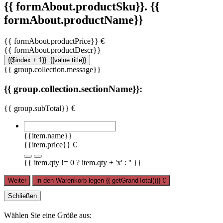
{{ formAbout.productSku}}. {{
formAbout.productName}}
{{ formAbout.productPrice}} €
{{ formAbout.productDescr}}
{{$index + 1}}. {{value.title}}
{{ group.collection.message}}
{{ group.collection.sectionName}}:
{{ group.subTotal}} €
{{item.name}}
{{item.price}} €
{{ item.qty != 0 ? item.qty + 'x' : '' }}
Weiter
in den Warenkorb legen
{{ getGrandTotal()}}
€
Schließen
Wählen Sie eine Größe aus: